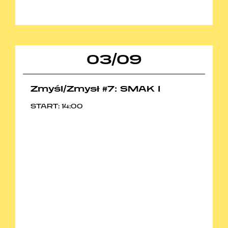
03
/
09
Zmyśl/Zmysł #7: SMAK I
START: 14:00