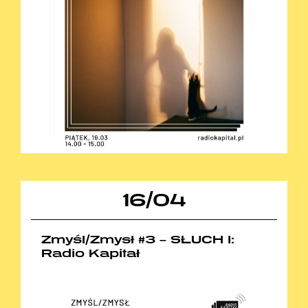
16
/
04
Zmyśl/Zmysł #3 – SŁUCH I:
Radio Kapitał