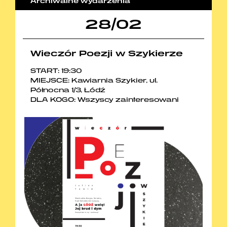
Archiwalne wydarzenia
28
/
02
Wieczór Poezji w Szykierze
START: 19:30
MIEJSCE: Kawiarnia Szykier, ul.
Północna 1/3, Łódź
DLA KOGO: Wszyscy zainteresowani