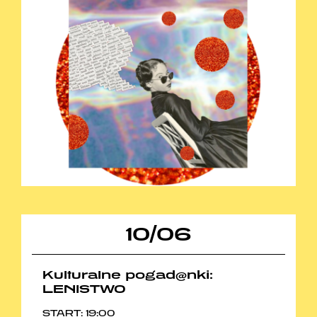
10
/
06
Kulturalne pogad@nki:
LENISTWO
START: 19:00