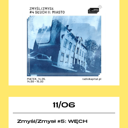
11
/
06
Zmyśl/Zmysł #5: WĘCH