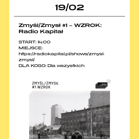
19
/
02
Zmyśl/Zmysł #1 – WZROK:
Radio Kapitał
START: 14:00
MIEJSCE:
https://radiokapital.pl/shows/zmysl-
zmysl/
DLA KOGO: Dla wszystkich