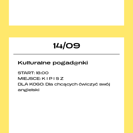
14
/
09
Kulturalne pogad@nki
START: 18:00
MIEJSCE: K I P I S Z
DLA KOGO: Dla chcących ćwiczyć swój
angielski