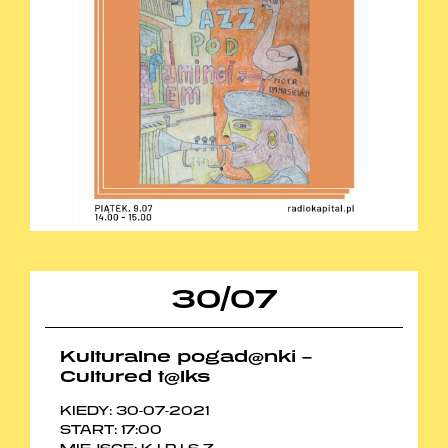
30
/
07
Kulturalne pogad@nki –
Cultured t@lks
KIEDY: 30-07-2021
START: 17:00