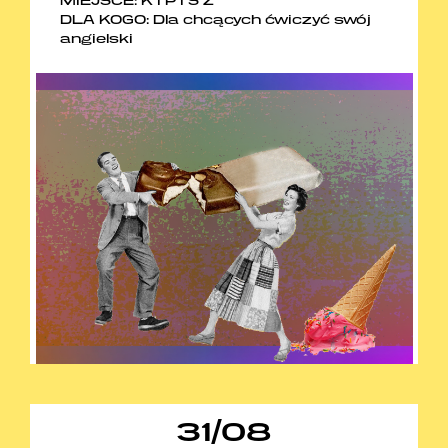
MIEJSCE: K I P I S Z
DLA KOGO: Dla chcących ćwiczyć swój
angielski
31
/
08