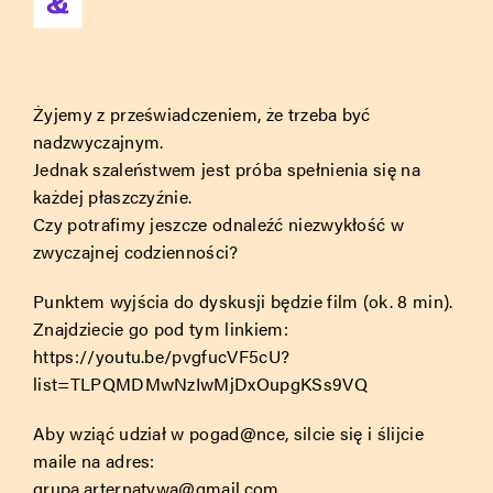
Żyjemy z przeświadczeniem, że trzeba być
nadzwyczajnym.
Jednak szaleństwem jest próba spełnienia się na
każdej płaszczyźnie.
Czy potrafimy jeszcze odnaleźć niezwykłość w
zwyczajnej codzienności?
Punktem wyjścia do dyskusji będzie film (ok. 8 min).
Znajdziecie go pod tym linkiem:
https://youtu.be/pvgfucVF5cU?
list=TLPQMDMwNzIwMjDxOupgKSs9VQ
Aby wziąć udział w pogad@nce, silcie się i ślijcie
maile na adres:
grupa.arternatywa@gmail.com