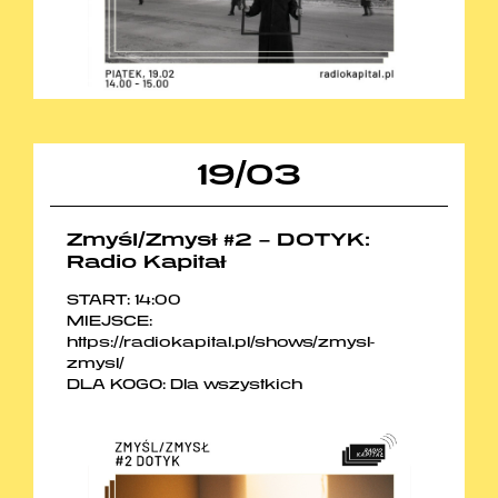
19
/
03
Zmyśl/Zmysł #2 – DOTYK:
Radio Kapitał
START: 14:00
MIEJSCE:
https://radiokapital.pl/shows/zmysl-
zmysl/
DLA KOGO: Dla wszystkich